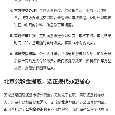
官方提交办理
：工作人员通过北京公积金网上业务平台或柜
台，按官方要求提交资料，全程跟进审核流程，及时处理审核
过程中出现的补料、信息修正等问题。
实时进度汇报
：定期向您推送办理进度，审核节点、审批结果
时间告知，您可随时咨询进度，客服24小时内响应。
到账交接结算
：公积金到账后立即通知您核对金额，确认无误
后按合同约定支付服务费，我们将提取凭证、资料原件等完整
交还，办理流程圆满结束。
北京公积金提取，选正规代办更省心
无论您是国管还是市管公积金，无论处于在职、离职还是封存状
态，只要有公积金提取需求，无论是北京地区还是全国其他地区，
都可选择環宇
公积金咨询
的专业代办服务。我们深耕公积金代办市