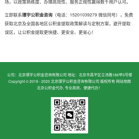
场，以政策熟练度、办理高效性、服务正规性赢得数千用户认可。
立即联系
環宇公积金咨询
（电话：15201039279 微信同号），免费
获取北京及全国各地区公积金提取政策解读与定制方案，避开提取
误区，让公积金提取更快捷、更安全、更省心！
公司：北京環宇公积金咨询有限公司 地址：北京市昌平区立汤路186甲3号楼
Copyright © 2019 - 2020 北京環宇公积金咨询有限公司 版权所有
网站地图
北京公积金代办, 专业高效、便捷代办！