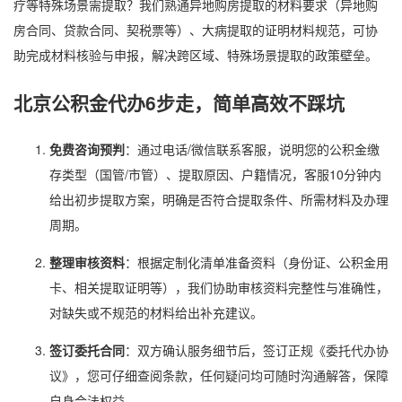
疗等特殊场景需提取？我们熟通异地购房提取的材料要求（异地购
房合同、贷款合同、契税票等）、大病提取的证明材料规范，可协
助完成材料核验与申报，解决跨区域、特殊场景提取的政策壁垒。
北京公积金代办6步走，简单高效不踩坑
免费咨询预判
：通过电话/微信联系客服，说明您的公积金缴
存类型（国管/市管）、提取原因、户籍情况，客服10分钟内
给出初步提取方案，明确是否符合提取条件、所需材料及办理
周期。
整理审核资料
：根据定制化清单准备资料（身份证、公积金用
卡、相关提取证明等），我们协助审核资料完整性与准确性，
对缺失或不规范的材料给出补充建议。
签订委托合同
：双方确认服务细节后，签订正规《委托代办协
议》，您可仔细查阅条款，任何疑问均可随时沟通解答，保障
自身合法权益。