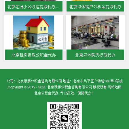
北京老旧小区改造提取代办公积金
北京退休销户公积金提取代办
北京租房提取公积金代办
北京异地购房提取代办
公司：北京環宇公积金咨询有限公司 地址：北京市昌平区立汤路186甲3号楼
Copyright © 2019 - 2020 北京環宇公积金咨询有限公司 版权所有
网站地图
北京公积金代办, 专业高效、便捷代办！