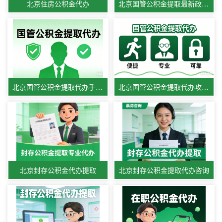
北京住房公积金代办
北京国管公积金提取最新政策解读与高效办理攻略
北京国管公积金提取代办手续材料全解析
北京国管公积金提取代办攻略含政策解读、流程详解与合规代办方案
北京封存公积金代办提取
北京封存公积金提取代办咨询