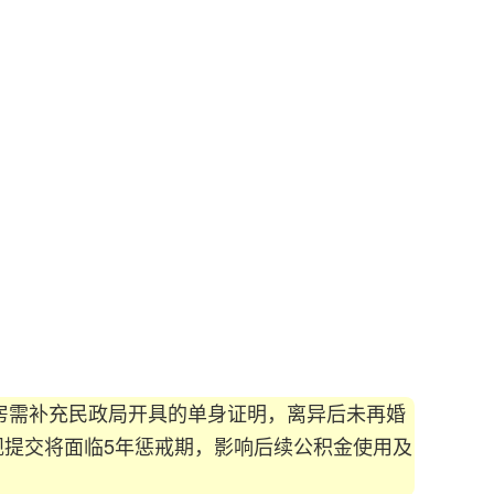
需补充民政局开具的单身证明，离异后未再婚
提交将面临5年惩戒期，影响后续公积金使用及