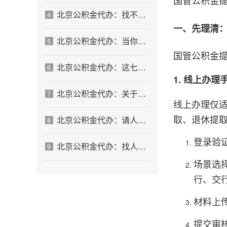
国管公积金
北京公积金代办：找不找代办的最终判断标准
4
一、先理清
北京公积金代办：当你犹豫要不要找人时，先看自己符合这几点吗
5
国管公积金
北京公积金代办：这七种情况，你真的不用找代办
6
1. 线上办
北京公积金代办：关于找代办这件事的常见疑问，一次性说清楚
7
线上办理仅
取、退休提
北京公积金代办：请人办之前，自己先做这几步
8
登录验
北京公积金代办：找人办不是放弃，是换一种方式解决
9
场景选
行、交
材料上
提交审