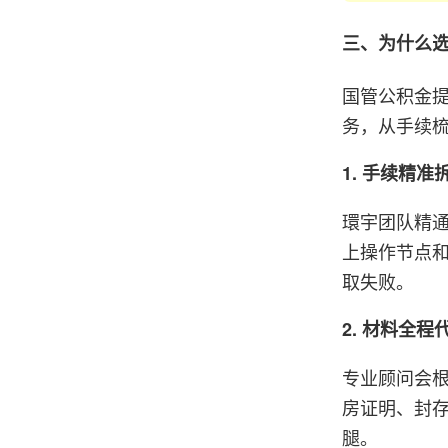
三、为什么
国管公积金
务，从手续
1. 手续精
環宇团队精通
上操作节点
取失败。
2. 材料全
专业顾问会
房证明、封
腿。