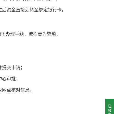
过后资金直接划转至绑定银行卡。
线下办理手续，流程更为繁琐：
；
；
并提交申请；
中心审批；
返网点核对信息。
在
线