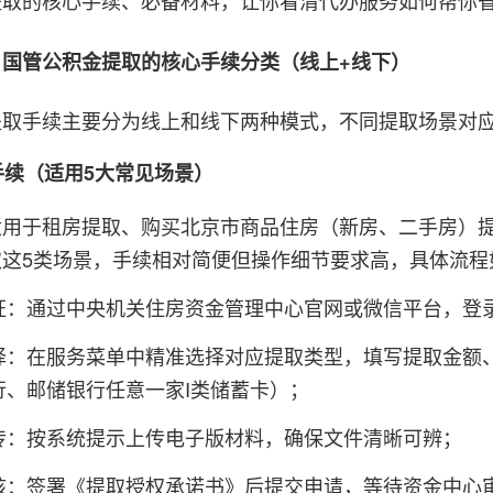
提取的核心手续、必备材料，让你看清代办服务如何帮你
：国管公积金提取的核心手续分类（线上+线下）
提取手续主要分为线上和线下两种模式，不同提取场景对
理手续（适用5大常见场景）
适用于租房提取、购买北京市商品住房（新房、二手房）
取这5类场景，手续相对简便但操作细节要求高，具体流程
证：通过中央机关住房资金管理中心官网或微信平台，登
择：在服务菜单中精准选择对应提取类型，填写提取金额
行、邮储银行任意一家I类储蓄卡）；
传：按系统提示上传电子版材料，确保文件清晰可辨；
核：签署《提取授权承诺书》后提交申请，等待资金中心