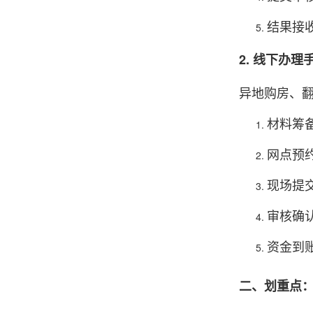
结果接
2. 线下办
异地购房、
材料筹
网点预
现场提
审核确
资金到
二、划重点