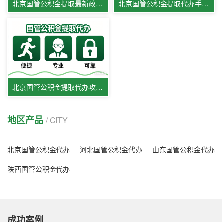
北京国管公积金提取最新政策解读与高效办理攻略
北京国管公积金提取代办手续材料全解析
北京国管公积金提取代办攻略含政策解读、流程详解与合规代办方案
地区产品
/ CITY
北京国管公积金代办
河北国管公积金代办
山东国管公积金代办
陕西国管公积金代办
成功案例