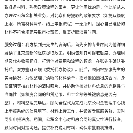
致准备材料、熟悉政策流程的事务。更让他困扰的是，他此前从未
办理过公积金相关业务，对北京租房提取的政策要求（如提取额度
上限、所需材料清单、线上申报流程）一无所知，担心自己准备的
材料不符合规范导致审批驳回，反复折腾浪费时间。
服务过程：
我方接到张先生的咨询后，首先安排专业顾问为他详细
解读了北京最新的租房提取政策，明确告知其可提取额度、办理周
期及代办收费标准，打消他对费用和流程的顾虑。在张先生确认委
托后，双方签订正规《委托代办协议》。随后，顾问根据张先生的
实际情况，为他整理了清晰的材料清单，指导他拍摄租房合同、身
份证明等核心材料的清晰照片，并协助他核对材料信息的完整性与
准确性（如租房合同的租赁期限、租金金额等关键信息是否完
整）。材料整理完毕后，顾问全程代为完成北京公积金管理中心线
上申报系统的信息填写、材料上传工作，并设置专属服务群，实时
同步申报进度。期间，公积金中心对租房合同的真实性进行核查，
顾问时间对接沟通，提供补充说明材料，确保审批顺利推进。