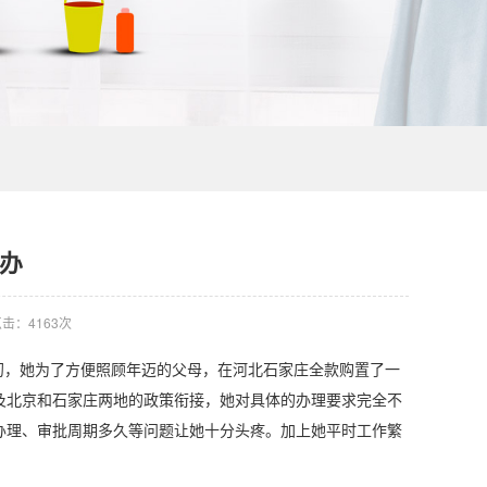
办
击：4163次
年初，她为了方便照顾年迈的父母，在河北石家庄全款购置了一
及北京和石家庄两地的政策衔接，她对具体的办理要求完全不
办理、审批周期多久等问题让她十分头疼。加上她平时工作繁