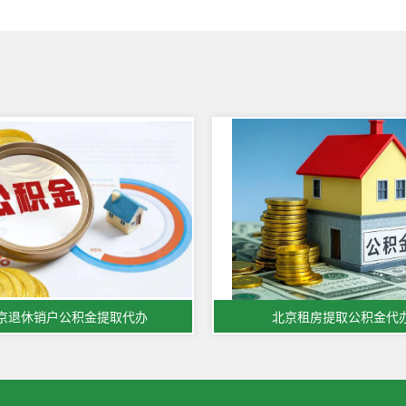
京退休销户公积金提取代办
北京租房提取公积金代