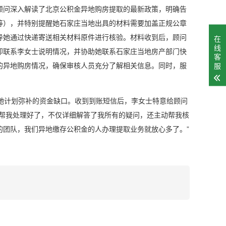
顾问深入解读了北京公积金异地购房提取的最新政策，明确告
等），并特别提醒她石家庄当地出具的材料需要加盖正规公章
导她通过快递寄送相关材料原件进行核验。材料收到后，顾问
在
线
即联系李女士说明情况，并协助她联系石家庄当地房产部门快
客
的异地购房情况，确保审核人员充分了解相关信息。同时，服
服
她计划弥补的资金缺口。收到到账短信后，李女士特意给顾问
都帮我处理好了，不仅详细解答了我所有的疑问，还主动帮我核
的团队，我们异地缴存公积金的人办理提取业务就放心多了。”