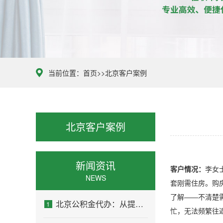
当前位置：
首页
>>
北京客户案例
北京客户案例
新闻资讯
客户情况：
李女
NEWS
套刚需住房。购
了解——不清楚
北京公积金代办：从提问方式就能看出你是否需要帮助
1
忙，无法频繁往