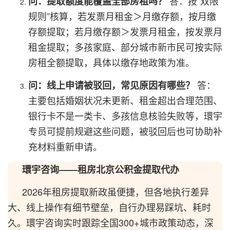
答：按“双限
问：提取额度能覆盖全部房租吗？
规则”核算，若发票月租金＞月缴存额，按月缴
存额提取；若月缴存额＞发票月租金，按发票月
租金提取；多孩家庭、部分城市新市民可按实际
房租全额提取，具体以缴存地政策为准。
答：
问：线上申请被驳回，常见原因有哪些？
主要包括婚姻状况未更新、租金超出合理范围、
银行卡不是一类卡、多孩信息核验失败等，環宇
专员可提前规避这些问题，被驳回后也可协助补
充材料重新申请。
環宇咨询——租房
北京公积金提取代办
2026年租房提取新政虽便捷，但各地执行差异
大、线上操作有细节壁垒，自行办理易踩坑、耗时
久。環宇咨询实时跟踪全国300+城市政策动态，深