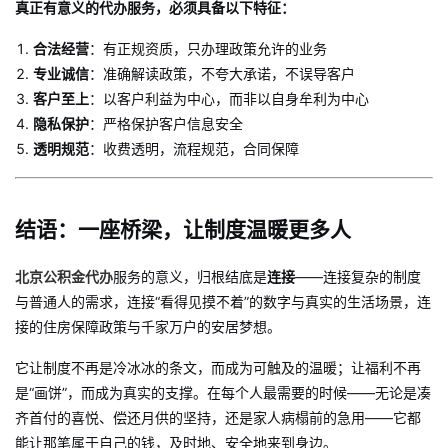
真正有意义的代办服务，必须具备以下特征：
合法经营
：有正规资质，只办理政策允许的业务
专业诚信
：准确解读政策，不夸大承诺，不误导客户
客户至上
：以客户利益为中心，而非以自身牟利为中心
隐私保护
：严格保护客户信息安全
透明规范
：收费透明，流程规范，合同保障
结语：一座桥梁，让制度温暖更多人
北京公积金代办
服务的意义，归根结底是
连接
——连接复杂的制度
与普通人的需求，连接“看得见摸不着”的数字与真实的生活场景，连
接的住房保障政策与千家万户的安居梦想。
它让制度不再是冷冰冰的条文，而成为可触及的温暖；让福利不再
是“画饼”，而成为真实的支撑。在每个人最需要的时候——无论是凑
齐首付的喜悦、偿还月供的坚持，还是家人病榻前的急用——它都
能让那笔属于自己的钱，及时地、安全地来到身边。