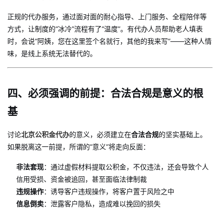
正规的代办服务，通过面对面的耐心指导、上门服务、全程陪伴等
方式，让制度的“冰冷”流程有了“温度”。有代办人员帮助老人填表
时，会说“阿姨，您在这里签个名就行，其他的我来写”——这种人情
味，是线上系统无法替代的。
四、必须强调的前提：合法合规是意义的根
基
讨论
北京公积金代办
的意义，必须建立在
合法合规
的坚实基础上。
如果脱离这一前提，所谓的“意义”将走向反面：
非法套现
：通过虚假材料提取公积金，不仅违法，还会导致个人
信用受损、资金被追回，甚至面临法律制裁
违规操作
：诱导客户违规操作，将客户置于风险之中
信息倒卖
：泄露客户隐私，造成难以挽回的损失