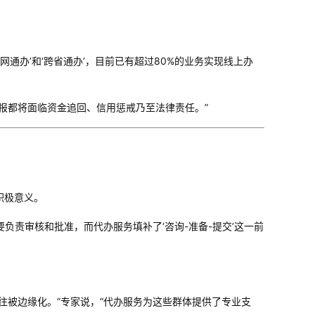
通办’和‘跨省通办’，目前已有超过80%的业务实现线上办
报都将面临资金追回、信用惩戒乃至法律责任。”
积极意义。
负责审核和批准，而代办服务填补了‘咨询-准备-提交’这一前
往被边缘化。”专家说，“代办服务为这些群体提供了专业支