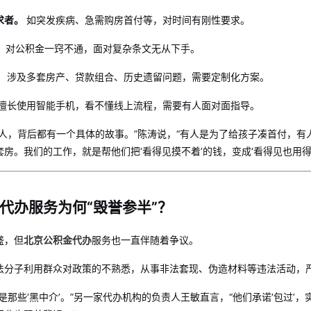
求者。
如突发疾病、急需购房首付等，对时间有刚性要求。
。
对公积金一窍不通，面对复杂条文无从下手。
。
涉及多套房产、贷款组合、历史遗留问题，需要定制化方案。
擅长使用智能手机，看不懂线上流程，需要有人面对面指导。
的人，背后都有一个具体的故事。”陈涛说，“有人是为了给孩子凑首付，
房。我们的工作，就是帮他们把‘看得见摸不着’的钱，变成‘看得见也用得
代办服务为何“毁誉参半”？
盛，但
北京公积金代办
服务也一直伴随着争议。
法分子利用群众对政策的不熟悉，从事非法套现、伪造材料等违法活动，
是那些‘黑中介’。”另一家代办机构的负责人王敏直言，“他们承诺‘包过