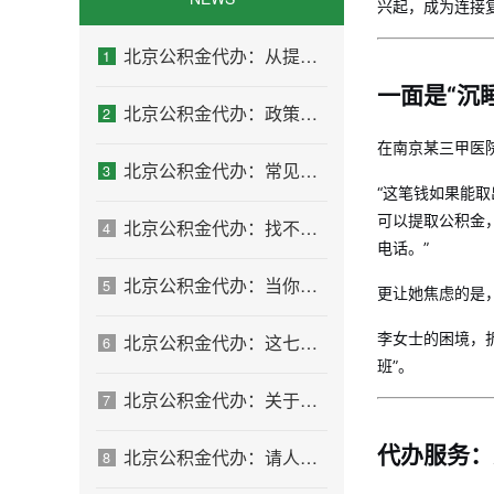
兴起，成为连接
北京公积金代办：从提问方式就能看出你是否需要帮助
1
一面是“沉
北京公积金代办：政策一直在变，你需要有人帮你盯着
2
在南京某三甲医
北京公积金代办：常见误区
3
“这笔钱如果能
可以提取公积金
北京公积金代办：找不找代办的最终判断标准
4
电话。”
北京公积金代办：当你犹豫要不要找人时，先看自己符合这几点吗
5
更让她焦虑的是
李女士的困境，
北京公积金代办：这七种情况，你真的不用找代办
6
班”。
北京公积金代办：关于找代办这件事的常见疑问，一次性说清楚
7
代办服务：
北京公积金代办：请人办之前，自己先做这几步
8