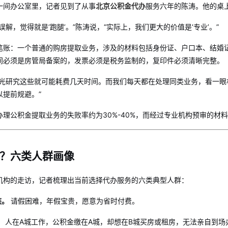
一间办公室里，记者见到了从事
北京公积金代办
服务六年的陈涛。他的桌
误解，觉得就是‘跑腿’。”陈涛说，“实际上，我们更大的价值是‘专业’。”
笔账：一个普通的购房提取业务，涉及的材料包括身份证、户口本、结婚
同必须是房管局备案的，发票必须是税务监制的，复印件必须清晰完整。
，光研究这些就可能耗费几天时间。而我们每天都在处理同类业务，看一眼
以提前规避。”
理公积金提取业务的失败率约为30%-40%，而经过专业机构预审的材料
？六类人群画像
机构的走访，记者梳理出当前选择代办服务的六类典型人群：
族。
请假困难，年假宝贵，愿意为省时付费。
。
人在A城工作，公积金缴在A城，却想在B城买房或租房，无法亲自到场