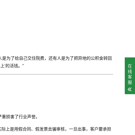
有人是为了给自己交住院费，还有人是为了把异地的公积金转回
在
上’的活钱。”
线
客
服
严重损害了行业声誉。
’，实际上是用假合同、假发票去骗审核，一旦出事，客户要承担