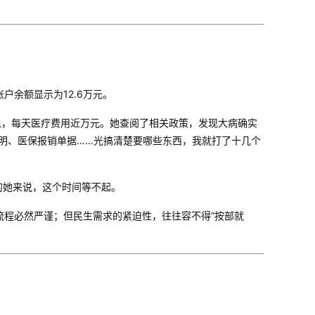
余额显示为12.6万元。
血，每天医疗费用近万元。她查阅了相关政策，发现大病确实
明、医保报销单据……光搞清楚要哪些东西，我就打了十几个
的她来说，这个时间等不起。
流程必然严谨；但民生需求的紧迫性，往往容不得“按部就