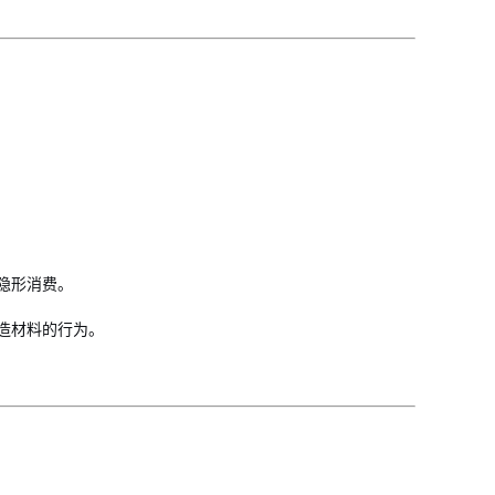
：
隐形消费。
造材料的行为。