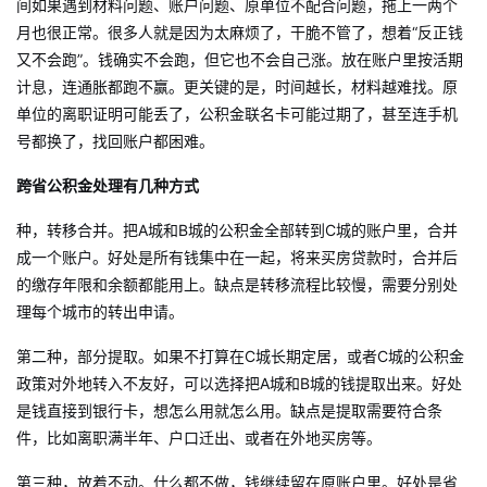
间如果遇到材料问题、账户问题、原单位不配合问题，拖上一两个
月也很正常。很多人就是因为太麻烦了，干脆不管了，想着“反正钱
又不会跑”。钱确实不会跑，但它也不会自己涨。放在账户里按活期
计息，连通胀都跑不赢。更关键的是，时间越长，材料越难找。原
单位的离职证明可能丢了，公积金联名卡可能过期了，甚至连手机
号都换了，找回账户都困难。
跨省公积金处理有几种方式
种，转移合并。把A城和B城的公积金全部转到C城的账户里，合并
成一个账户。好处是所有钱集中在一起，将来买房贷款时，合并后
的缴存年限和余额都能用上。缺点是转移流程比较慢，需要分别处
理每个城市的转出申请。
第二种，部分提取。如果不打算在C城长期定居，或者C城的公积金
政策对外地转入不友好，可以选择把A城和B城的钱提取出来。好处
是钱直接到银行卡，想怎么用就怎么用。缺点是提取需要符合条
件，比如离职满半年、户口迁出、或者在外地买房等。
第三种，放着不动。什么都不做，钱继续留在原账户里。好处是省