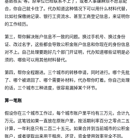
基数核实”等。原单位已经联系不上了，或者人事嫌麻烦不愿意配
合，你自己就卡住了。代办知道这种情况下可以用什么材料代替，
比如社保缴纳记录、银行工资流水、甚至工商登记信息，来证明你
的工作经历。
第三，帮你解决账户信息不一致的问题。换过手机号、换过身份
证、改过名字，这些都会导致公积金账户信息和你现在的身份信息
对不上。自己处理要跑好几个部门开证明，代办知道哪些证明是必
须的、哪些可以用其他材料替代。
第四，帮你全程跟进。三个城市的转移申请，同时进行。哪个先批
了、哪个被退回了、哪个需要补材料，代办帮你盯着。你自己处理
的话，三个城市三种进度，很容易漏掉某个环节。
算一笔账
假设你在三个城市工作过，每个城市账户里平均有三万元，合计九
万元。这笔钱如果一直放在原账户里，按活期利率百分之零点二五
计算，一年利息只有二百二十五元。如果合并到当前城市的公积金
账户，或者提取出来用于租房、还贷，资金使用效率完全不同。