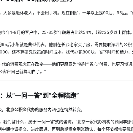
的，大多是退休老人，不会用手机。现在倒好，一半以上是90后、95后。
今年1-8月的客户中，25-35岁年龄段占比达54%，超过35岁以上群体
的95后小陈就是典型代表。他刚在长沙老家买了房，需要提取深圳的公积
2000，还不算研究政策的时间成本。找代办花800块，省下时间和精力
代的消费观念正在改变——他们更愿意为“省时”“省心”付费，也更习惯
轻客户自己就算明白了。”
：从“一问一答”到“全程陪跑”
级，
北京公积金代办
的服务内涵也在悄然转变。
，我们答什么，属于‘一问一答’式的咨询。”北京一家代办机构的顾问李娜
到中期申请提交、进度跟进，再到后期资金到账确认，每个环节都需要我们