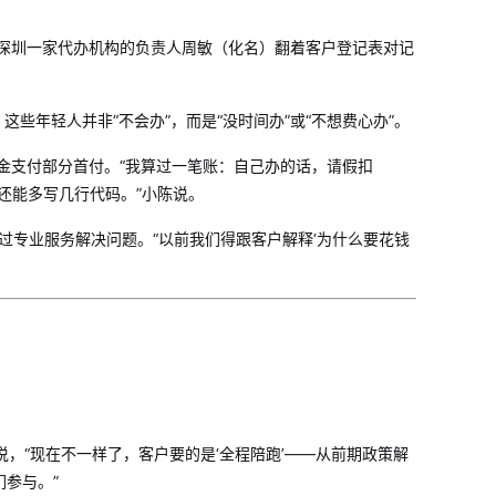
”深圳一家代办机构的负责人周敏（化名）翻着客户登记表对记
。这些年轻人并非“不会办”，而是“没时间办”或“不想费心办”。
金支付部分首付。“我算过一笔账：自己办的话，请假扣
，还能多写几行代码。”小陈说。
通过专业服务解决问题。“以前我们得跟客户解释‘为什么要花钱
说，“现在不一样了，客户要的是‘全程陪跑’——从前期政策解
参与。”