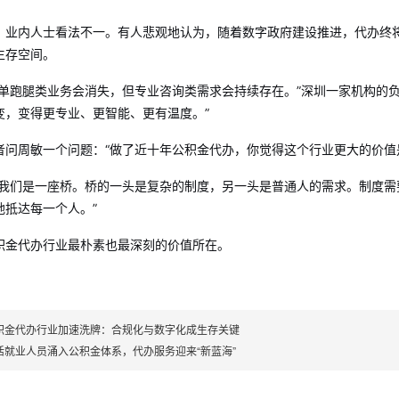
，业内人士看法不一。有人悲观地认为，随着数字政府建设推进，代办终
生存空间。
简单跑腿类业务会消失，但专业咨询类需求会持续存在。”深圳一家机构的
变，变得更专业、更智能、更有温度。”
者问周敏一个问题：“做了近十年公积金代办，你觉得这个行业更大的价值
“我们是一座桥。桥的一头是复杂的制度，另一头是普通人的需求。制度
地抵达每一个人。”
积金代办行业最朴素也最深刻的价值所在。
积金代办行业加速洗牌：合规化与数字化成生存关键
活就业人员涌入公积金体系，代办服务迎来“新蓝海”