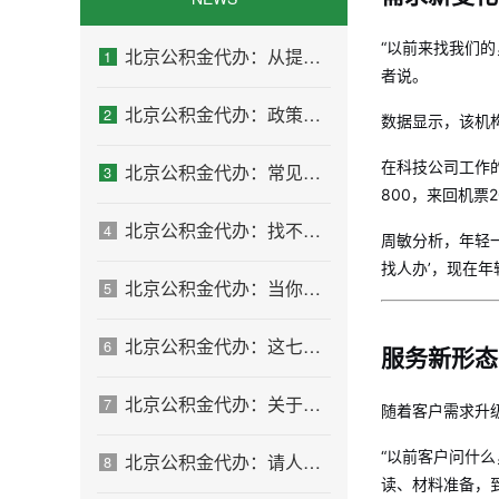
“以前来找我们
北京公积金代办：从提问方式就能看出你是否需要帮助
1
者说。
北京公积金代办：政策一直在变，你需要有人帮你盯着
2
数据显示，该机构
在科技公司工作
北京公积金代办：常见误区
3
800，来回机票
北京公积金代办：找不找代办的最终判断标准
4
周敏分析，年轻一
找人办’，现在年
北京公积金代办：当你犹豫要不要找人时，先看自己符合这几点吗
5
北京公积金代办：这七种情况，你真的不用找代办
6
服务新形态
北京公积金代办：关于找代办这件事的常见疑问，一次性说清楚
7
随着客户需求升
“以前客户问什么
北京公积金代办：请人办之前，自己先做这几步
8
读、材料准备，