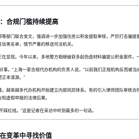
：合规门槛持续提高
部等部门联合发文，强调进一步加强住房公积金提取审核，严厉打击骗提
征信黑名单，情节严重的移送司法机关。
正在显现。今年以来，多地警方相继破获多起伪造材料骗提公积金案件，一
好事。”上海一家合规代办机构的负责人说，“以前我们正规机构反而被当成
望正本清源。”
线，越来越多代办机构开始建立内部风控体系。有的引入律师团队审核合同
告知虚假申报的法律后果。
也不踩红线。”这是记者在采访中听到最多的一句话。
在变革中寻找价值