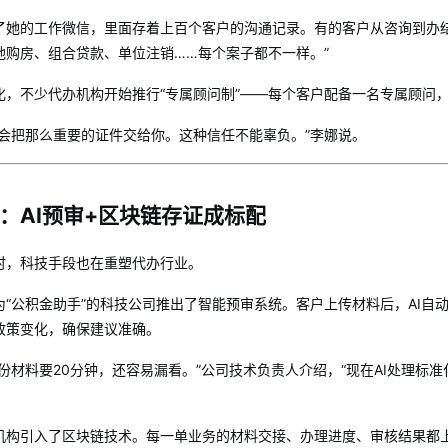
了她的工作微信，里面存着上百个客户的沟通记录。有的客户从咨询到办结
地购房、组合贷款、单位注销……每个案子都不一样。”
化，不少代办机构开始推行“专属顾问制”——每个客户配备一名专属顾问
才会把那么重要的证件交给你。这种信任不能辜负。”李娜说。
：AI预审+区块链存证成标配
时，科技手段也在重塑代办行业。
为“公积金助手”的科技公司推出了智能预审系统。客户上传材料后，AI自
政策变化，确保建议准确。
份材料要20分钟，还容易漏看。”公司技术负责人介绍，“现在AI处理
机构引入了区块链技术。每一单业务的材料交接、办理进度、审核结果都