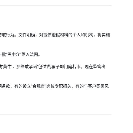
套取行为。文件明确，对提供虚假材料的个人和机构，将实施
批“黑中介”落入法网。
‘黄牛’，那些敢承诺‘包过’的骗子却门庭若市。现在监管出
条款，有的设立“合规官”岗位专职把关，有的与客户签署风