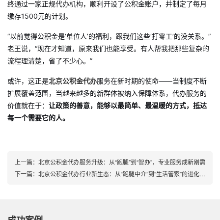
终通过一家正规代办机构，顺利开设了公积金账户，并制定了每月
缴存1500元的计划。
“以前觉得公积金是‘单位人’的福利，跟我们这些‘打零工’的没关系。”
老王说，“现在才知道，原来我们也能享受。有人帮我把那些复杂的
流程理清楚，省了不少心。”
或许，这正是
北京公积金代办
服务在新时期的使命——当制度不断
扩展覆盖范围，当越来越多的新群体被纳入保障体系，代办服务的
价值就在于：
让政策的善意，能够以最简单、最温暖的方式，抵达
每一个需要它的人。
上一篇：
北京公积金代办服务升级：从“跑腿”到“智办”，专业服务成新刚需
下一篇：
北京公积金代办行业新生态：从“跑腿中介”到“生活管家”的进化之路