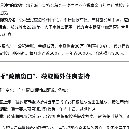
“月冲”的优劣
：部分城市支持公积金一次性冲还商贷本金（年冲）或按月
建议。
顺序优化
：公积金贷款部分利率低，不建议提前还；商贷部分利率高，应
机会
：部分城市2026年扩大了商转公范围。代办会主动筛查你是否符合条件
0万利息。
的周先生，公积金账户余额12万，商贷剩余80万（利率4.0%）。代办建
申请“按月冲还贷”。每月少还近500元，一年省6000元。代办费仅300元。
捉“政策窗口”，获取额外住房支持
都有变化，有些窗口期稍纵即逝。例如：
度上浮
：很多城市要求提供当年度的子女在校证明或出生证明，错过申请
提取
：通常要求项目通过验收后一年内申请，过期作废。
策
：疫情期间部分城市推出的“租房提取按季提改为按月提”等临时措施，
：专职人员会监控各地政策动态，主动提醒符合条件的客户。你不需要天天