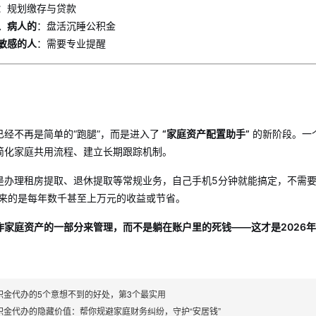
：规划缴存与贷款
、病人的
：盘活沉睡公积金
敏感的人
：需要专业提醒
已经不再是简单的“跑腿”，而是进入了
“家庭资产配置助手”
的新阶段。一
简化家庭共用流程、建立长期跟踪机制。
是办理租房提取、退休提取等常规业务，自己手机5分钟就能搞定，不需要
换来的是每年数千甚至上万元的收益或节省。
作家庭资产的一部分来管理，而不是躺在账户里的死钱——这才是2026
积金代办的5个意想不到的好处，第3个最实用
积金代办的隐藏价值：帮你规避家庭财务纠纷，守护“安居钱”