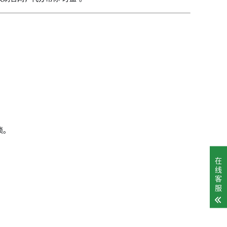
琐。
在
线
客
服