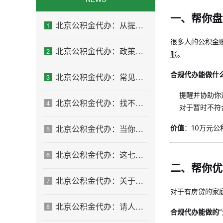
一、帮你盘
北京公积金代办：从提问方式就能看出你是否需要帮助
1
很多人的公积金账
北京公积金代办：政策一直在变，你需要有人帮你盯着
2
胀。
合规代办能做什
北京公积金代办：常见误区
3
提醒并协助你
北京公积金代办：找不找代办的最终判断标准
4
对于暂时不符
北京公积金代办：当你犹豫要不要找人时，先看自己符合这几点吗
价值
：10万元
5
北京公积金代办：这七种情况，你真的不用找代办
6
二、帮你优
北京公积金代办：关于找代办这件事的常见疑问，一次性说清楚
7
对于有房贷的家
北京公积金代办：请人办之前，自己先做这几步
8
合规代办能做的“