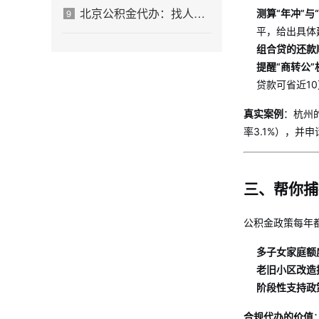
北京公积金代办：找人办不是放弃，是换一种方式解决
9
测算“年冲”与
平，给出具体
组合贷的还款
提醒“商转公”
贷款可省近1
真实案例
：杭州
率3.1%），并
三、帮你捕
公积金政策每年
多子女家庭额
老旧小区改造
阶段性支持政
合规代办的价值