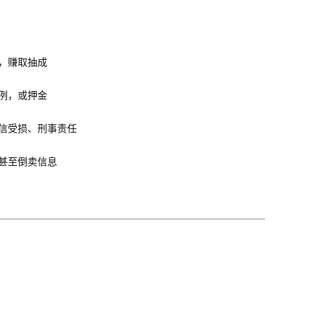
，赚取抽成
例，或押金
信受损、刑事责任
甚至倒卖信息