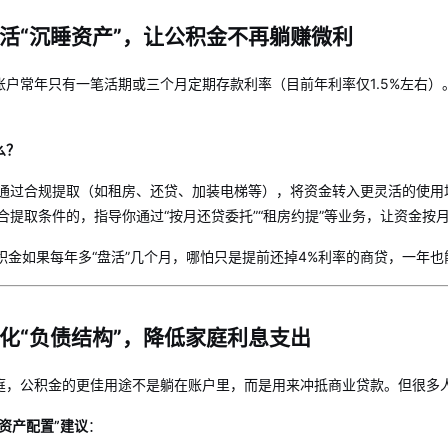
活“沉睡资产”，让公积金不再躺赚微利
户常年只有一笔活期或三个月定期存款利率（目前年利率仅1.5%左右）。
么？
通过合规提取（如租房、还贷、加装电梯等），将资金转入更灵活的使用
合提取条件的，指导你通过“按月还贷委托”“租房约提”等业务，让资金按
公积金如果每年多“盘活”几个月，哪怕只是提前还掉4%利率的商贷，一年
化“负债结构”，降低家庭利息支出
庭，公积金的更佳用途不是躺在账户里，而是用来冲抵商业贷款。但很多
资产配置”建议
：