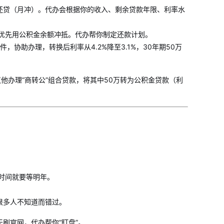
还贷（月冲）。代办会根据你的收入、剩余贷款年限、利率水
优先用公积金余额冲抵。代办帮你制定还款计划。
，协助办理，转换后利率从4.2%降至3.1%，30年期50万
议他办理“商转公”组合贷款，将其中50万转为公积金贷款（利
时间就要等明年。
很多人不知道而错过。
刷官网，代办帮你“盯盘”。