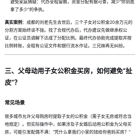
避免家庭猜疑：代办全程留痕，资金分配有据可查，减少“你到底
拿了多少”的争执。
真实案例
：成都的刘老先生去世后，三个子女对公积金20余万元的
分割方案始终谈不拢。找了合规代办后，代办建议先做继承权公
证，在公证员调解下达成了分配比例。最终代办协助完成提取并按
比例转账，全程有公证文件和银行流水作证。三兄妹再无纠纷。
三、父母动用子女公积金买房，如何避免“扯
皮”？
常见场景
很多城市允许父母购房时提取子女的公积金（需子女无房或符合当
地规定）。但实际操作中，如果涉及子女婚后动用公积金为父母买
房，可能引发配偶不满：“凭什么拿我们小家的钱给你爸妈买房？”