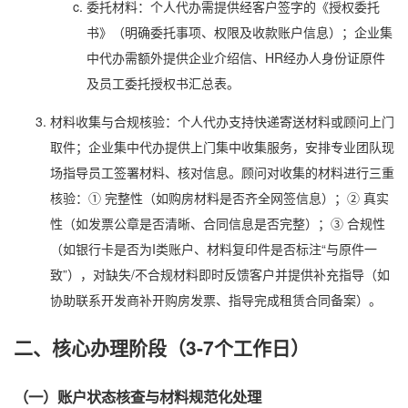
委托材料：个人代办需提供经客户签字的《授权委托
书》（明确委托事项、权限及收款账户信息）；企业集
中代办需额外提供企业介绍信、HR经办人身份证原件
及员工委托授权书汇总表。
材料收集与合规核验：个人代办支持快递寄送材料或顾问上门
取件；企业集中代办提供上门集中收集服务，安排专业团队现
场指导员工签署材料、核对信息。顾问对收集的材料进行三重
核验：① 完整性（如购房材料是否齐全网签信息）；② 真实
性（如发票公章是否清晰、合同信息是否完整）；③ 合规性
（如银行卡是否为I类账户、材料复印件是否标注“与原件一
致”），对缺失/不合规材料即时反馈客户并提供补充指导（如
协助联系开发商补开购房发票、指导完成租赁合同备案）。
二、核心办理阶段（3-7个工作日）
（一）账户状态核查与材料规范化处理