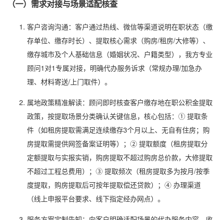
（一）需求对接与场景适配核查
客户咨询沟通：客户通过热线、微信等渠道说明在职状态（缴
存单位、缴存时长）、提取核心需求（购房/租房/大修等）、
缴存城市及个人基础信息（婚姻状况、户籍类型），我方专业
顾问1对1专属对接，明确代办服务诉求（常规办理/加急办
理、材料寄送/上门取件）。
属地政策精准解读：顾问即时核查客户缴存地在职公积金提取
政策，按提取场景分类确认关键信息，核心包括：① 提取条
件（如租房提取需满足连续缴存3个月以上、无自有住房；购
房提取需提供网签备案证明等）；② 提取额度（租房提取分
定额提取与实报实销，购房提取不超过购房总价款，大修提取
不超过工程总费用）；③ 提取频次（租房提取多为按月/按季
度提取，购房提取后可按年提取偿还贷款）；④ 办理渠道
（线上申报平台要求、线下指定经办网点）。
服务方案定制告知：向客户明确适配场景的代办服务内容、收